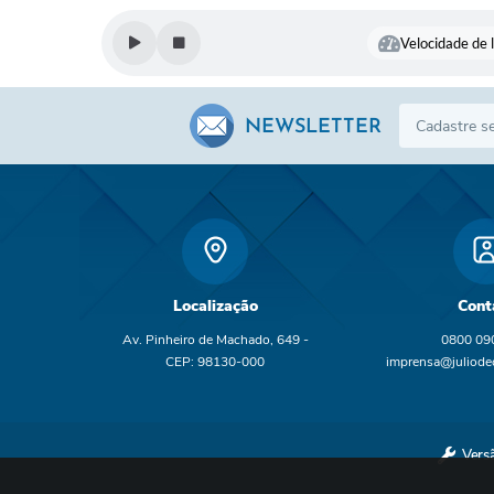
Velocidade de l
NEWSLETTER
Localização
Cont
Av. Pinheiro de Machado, 649 -
0800 09
CEP: 98130-000
imprensa@juliodec
br
Vers