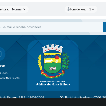
eitura:
Tom de voz:
ato
0 9600
astilhos.rs.gov.
ão do Sistema:
3.5.3 - 19/06/2026
Portal atualizado em:
07/08/20