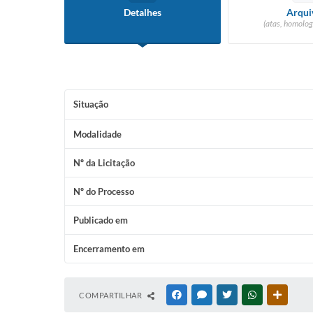
Detalhes
Arqui
(atas, homolog
Situação
Modalidade
Nº da Licitação
Nº do Processo
Publicado em
Encerramento em
COMPARTILHAR
FACEBOOK
MESSENGER
TWITTER
WHATSAPP
OUTRAS