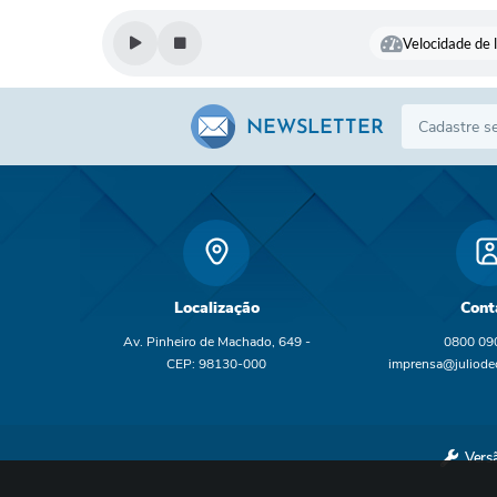
Velocidade de l
NEWSLETTER
Localização
Cont
Av. Pinheiro de Machado, 649 -
0800 09
CEP: 98130-000
imprensa@juliodec
br
Vers