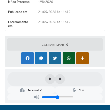
Nº do Processo
198/2026
Coronavírus
Publicado em
21/05/2026 às 11h12
Certidão Negativa
Encerramento
21/05/2026 às 11h12
em
Alvará
Fiscalização
COMPARTILHAR
Modelos de Requerimentos
Relatórios Anuais – Ouvidoria
Passe Livre Estudantil
Ouvidoria
Galeria de Fotos
Notícias
Carta de Serviços