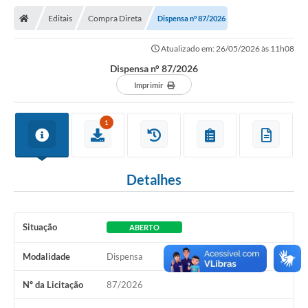
Nota Fiscal Gaúcha
Editais
Compra Direta
Dispensa n° 87/2026
Ouvidoria
Atualizado em: 26/05/2026 às 11h08
e-sic
Dispensa n° 87/2026
Editais e Publicações
Imprimir
PLANO ANUAL DE CONTRATAÇÕES (PAC)
1
Contato
TCE/RS
Detalhes
Ordem de Serviços
Prestação de Contas
Situação
ABERTO
Serviços e Informações Online
Modalidade
Dispensa
Licitações
Nº da Licitação
87/2026
Secretarias de Júlio de Castilhos