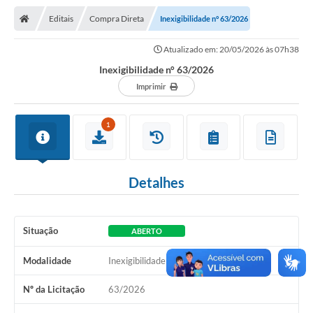
Nota Fiscal Gaúcha
Editais
Compra Direta
Inexigibilidade n° 63/2026
Ouvidoria
Atualizado em: 20/05/2026 às 07h38
e-sic
Inexigibilidade n° 63/2026
Editais e Publicações
Imprimir
PLANO ANUAL DE CONTRATAÇÕES (PAC)
1
Contato
TCE/RS
Detalhes
Ordem de Serviços
Prestação de Contas
Situação
ABERTO
Serviços e Informações Online
Modalidade
Inexigibilidade
Licitações
Nº da Licitação
63/2026
Secretarias de Júlio de Castilhos