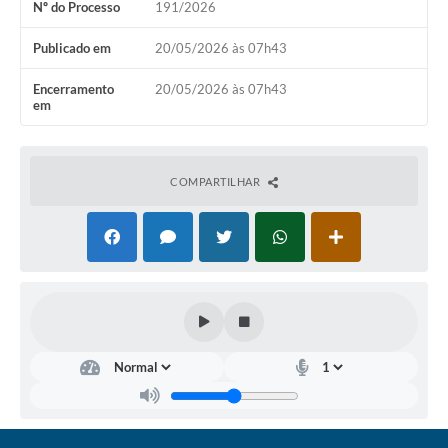
Nº do Processo
191/2026
Coronavírus
Publicado em
20/05/2026 às 07h43
Certidão Negativa
Encerramento
20/05/2026 às 07h43
em
Alvará
Fiscalização
COMPARTILHAR
Modelos de Requerimentos
Relatórios Anuais – Ouvidoria
Passe Livre Estudantil
Ouvidoria
Galeria de Fotos
Notícias
Carta de Serviços