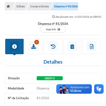
Nota Fiscal Gaúcha
Editais
Compra Direta
Dispensa n° 81/2026
Ouvidoria
Atualizado em: 11/05/2026 às 08h03
e-sic
Dispensa n° 81/2026
Editais e Publicações
Imprimir
PLANO ANUAL DE CONTRATAÇÕES (PAC)
1
Contato
TCE/RS
Detalhes
Ordem de Serviços
Prestação de Contas
Situação
ABERTO
Serviços e Informações Online
Modalidade
Dispensa
Licitações
Nº da Licitação
81/2026
Secretarias de Júlio de Castilhos