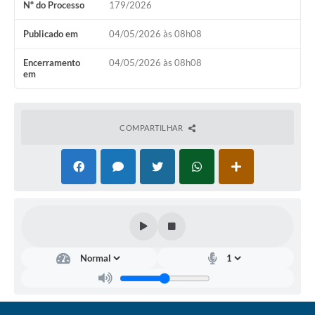
Nº do Processo
179/2026
Coronavírus
Publicado em
04/05/2026 às 08h08
Certidão Negativa
Encerramento
04/05/2026 às 08h08
em
Alvará
Fiscalização
COMPARTILHAR
Modelos de Requerimentos
Relatórios Anuais – Ouvidoria
Passe Livre Estudantil
Ouvidoria
Galeria de Fotos
Notícias
Carta de Serviços