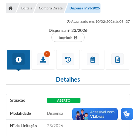
Nota Fiscal Gaúcha
Editais
Compra Direta
Dispensa n° 23/2026
Ouvidoria
Atualizado em: 10/02/2026 às 08h37
e-sic
Dispensa n° 23/2026
Editais e Publicações
Imprimir
PLANO ANUAL DE CONTRATAÇÕES (PAC)
1
Contato
TCE/RS
Detalhes
Ordem de Serviços
Prestação de Contas
Situação
ABERTO
Serviços e Informações Online
Modalidade
Dispensa
Licitações
Nº da Licitação
23/2026
Secretarias de Júlio de Castilhos