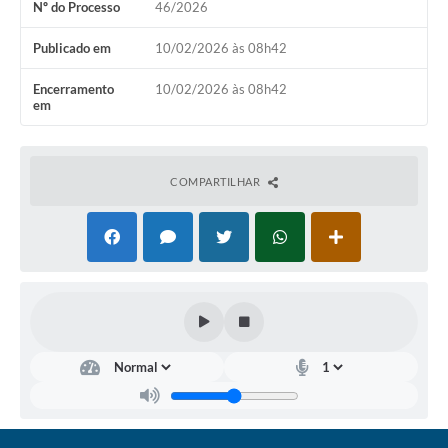
Nº do Processo
46/2026
Coronavírus
Publicado em
10/02/2026 às 08h42
Certidão Negativa
Encerramento
10/02/2026 às 08h42
em
Alvará
Fiscalização
COMPARTILHAR
Modelos de Requerimentos
Relatórios Anuais – Ouvidoria
Passe Livre Estudantil
Ouvidoria
Galeria de Fotos
Notícias
Carta de Serviços