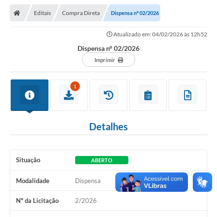
Nota Fiscal Gaúcha
Editais
Compra Direta
Dispensa n° 02/2026
Ouvidoria
Atualizado em: 04/02/2026 às 12h52
e-sic
Dispensa n° 02/2026
Editais e Publicações
Imprimir
PLANO ANUAL DE CONTRATAÇÕES (PAC)
1
Contato
TCE/RS
Detalhes
Ordem de Serviços
Prestação de Contas
Situação
ABERTO
Serviços e Informações Online
Modalidade
Dispensa
Licitações
Nº da Licitação
2/2026
Secretarias de Júlio de Castilhos