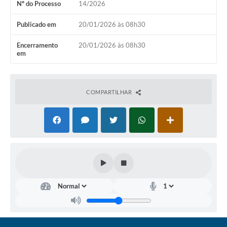
Nº do Processo
14/2026
Coronavírus
Publicado em
20/01/2026 às 08h30
Certidão Negativa
Encerramento
20/01/2026 às 08h30
em
Alvará
Fiscalização
COMPARTILHAR
Modelos de Requerimentos
Relatórios Anuais – Ouvidoria
Passe Livre Estudantil
Ouvidoria
Galeria de Fotos
Notícias
Carta de Serviços