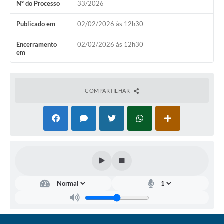
Nº do Processo
33/2026
Coronavírus
Publicado em
02/02/2026 às 12h30
Certidão Negativa
Encerramento
02/02/2026 às 12h30
em
Alvará
Fiscalização
COMPARTILHAR
Modelos de Requerimentos
Relatórios Anuais – Ouvidoria
Passe Livre Estudantil
Ouvidoria
Galeria de Fotos
Notícias
Carta de Serviços