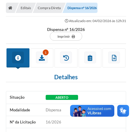
Nota Fiscal Gaúcha
Editais
Compra Direta
Dispensa n° 16/2026
Ouvidoria
Atualizado em: 04/02/2026 às 12h31
e-sic
Dispensa n° 16/2026
Editais e Publicações
Imprimir
PLANO ANUAL DE CONTRATAÇÕES (PAC)
1
Contato
TCE/RS
Detalhes
Ordem de Serviços
Prestação de Contas
Situação
ABERTO
Serviços e Informações Online
Modalidade
Dispensa
Licitações
Nº da Licitação
16/2026
Secretarias de Júlio de Castilhos