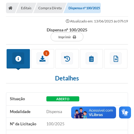
Nota Fiscal Gaúcha
Editais
Compra Direta
Dispensa n° 100/2025
Ouvidoria
Atualizado em: 13/06/2025 às 07h19
e-sic
Dispensa n° 100/2025
Editais e Publicações
Imprimir
PLANO ANUAL DE CONTRATAÇÕES (PAC)
1
Contato
TCE/RS
Detalhes
Ordem de Serviços
Prestação de Contas
Situação
ABERTO
Serviços e Informações Online
Modalidade
Dispensa
Licitações
Nº da Licitação
100/2025
Secretarias de Júlio de Castilhos