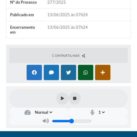
Nº do Processo
277/2025
Coronavírus
Publicado em
13/06/2025 às 07h24
Certidão Negativa
Encerramento
13/06/2025 às 07h24
em
Alvará
Fiscalização
COMPARTILHAR
Modelos de Requerimentos
Relatórios Anuais – Ouvidoria
Passe Livre Estudantil
Ouvidoria
Galeria de Fotos
Notícias
Carta de Serviços