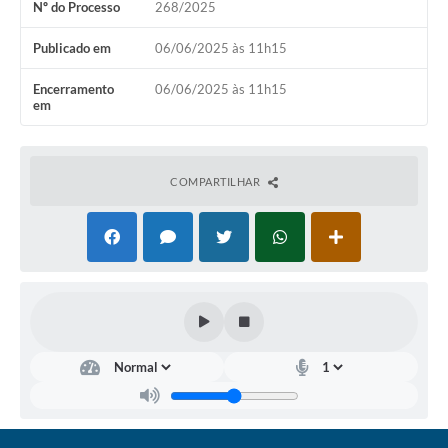
Nº do Processo
268/2025
Coronavírus
Publicado em
06/06/2025 às 11h15
Certidão Negativa
Encerramento
06/06/2025 às 11h15
em
Alvará
Fiscalização
COMPARTILHAR
Modelos de Requerimentos
Relatórios Anuais – Ouvidoria
Passe Livre Estudantil
Ouvidoria
Galeria de Fotos
Notícias
Carta de Serviços