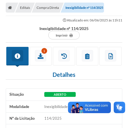
Nota Fiscal Gaúcha
Editais
Compra Direta
Inexigibilidade n° 114/2025
Ouvidoria
Atualizado em: 06/06/2025 às 11h11
e-sic
Inexigibilidade n° 114/2025
Editais e Publicações
Imprimir
PLANO ANUAL DE CONTRATAÇÕES (PAC)
1
Contato
TCE/RS
Detalhes
Ordem de Serviços
Prestação de Contas
Situação
ABERTO
Serviços e Informações Online
Modalidade
Inexigibilidade
Licitações
Nº da Licitação
114/2025
Secretarias de Júlio de Castilhos