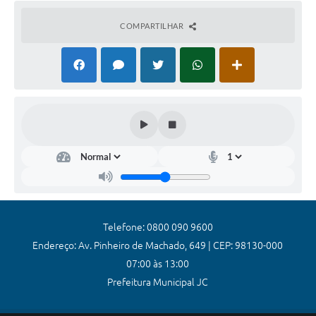
Coronavírus
COMPARTILHAR
Certidão Negativa
Alvará
Fiscalização
Modelos de Requerimentos
Relatórios Anuais – Ouvidoria
Passe Livre Estudantil
Ouvidoria
Telefone: 0800 090 9600
Galeria de Fotos
Endereço: Av. Pinheiro de Machado, 649 | CEP: 98130-000
07:00 às 13:00
Notícias
Prefeitura Municipal JC
Carta de Serviços