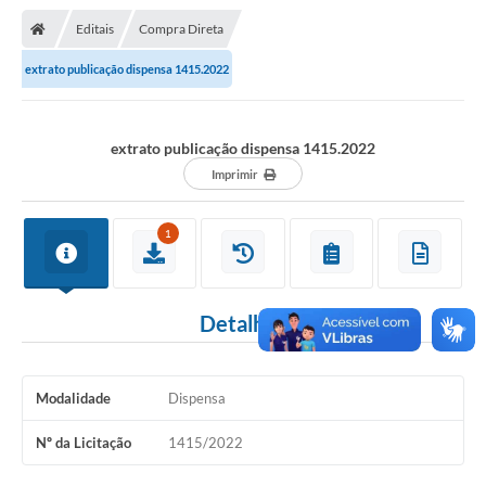
Nota Fiscal Gaúcha
Editais
Compra Direta
Ouvidoria
extrato publicação dispensa 1415.2022
e-sic
Editais e Publicações
extrato publicação dispensa 1415.2022
PLANO ANUAL DE CONTRATAÇÕES (PAC)
Imprimir
Contato
1
TCE/RS
Ordem de Serviços
Detalhes
Prestação de Contas
Serviços e Informações Online
Modalidade
Dispensa
Licitações
Nº da Licitação
1415/2022
Secretarias de Júlio de Castilhos