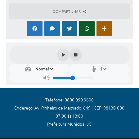
Coronavírus
COMPARTILHAR
Certidão Negativa
Alvará
Fiscalização
Modelos de Requerimentos
Relatórios Anuais – Ouvidoria
Passe Livre Estudantil
Ouvidoria
Telefone: 0800 090 9600
Galeria de Fotos
Endereço: Av. Pinheiro de Machado, 649 | CEP: 98130-000
07:00 às 13:00
Notícias
Prefeitura Municipal JC
Carta de Serviços