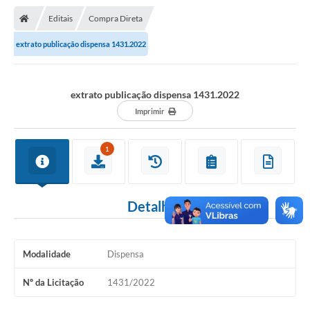
Nota Fiscal Gaúcha
Editais
Compra Direta
Ouvidoria
extrato publicação dispensa 1431.2022
e-sic
Editais e Publicações
extrato publicação dispensa 1431.2022
PLANO ANUAL DE CONTRATAÇÕES (PAC)
Imprimir
Contato
1
TCE/RS
Ordem de Serviços
Detalhes
Prestação de Contas
Serviços e Informações Online
Modalidade
Dispensa
Licitações
Nº da Licitação
1431/2022
Secretarias de Júlio de Castilhos