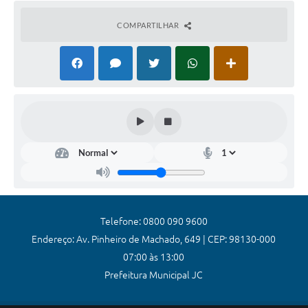
Coronavírus
COMPARTILHAR
Certidão Negativa
Alvará
Fiscalização
Modelos de Requerimentos
Relatórios Anuais – Ouvidoria
Passe Livre Estudantil
Ouvidoria
Telefone: 0800 090 9600
Galeria de Fotos
Endereço: Av. Pinheiro de Machado, 649 | CEP: 98130-000
07:00 às 13:00
Notícias
Prefeitura Municipal JC
Carta de Serviços