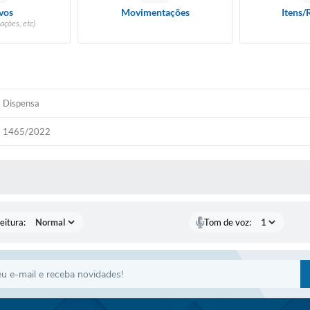
vos
Movimentações
Itens/
ações, etc)
Dispensa
1465/2022
 MÍDIAS
eitura:
Tom de voz: