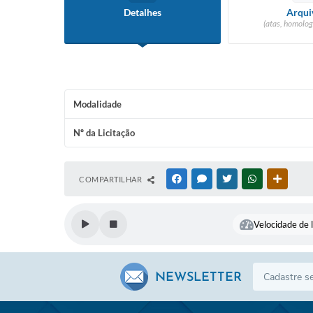
Detalhes
Arqui
(atas, homolog
Modalidade
Nº da Licitação
COMPARTILHAR
FACEBOOK
MESSENGER
TWITTER
WHATSAPP
OUTRAS
Velocidade de l
NEWSLETTER