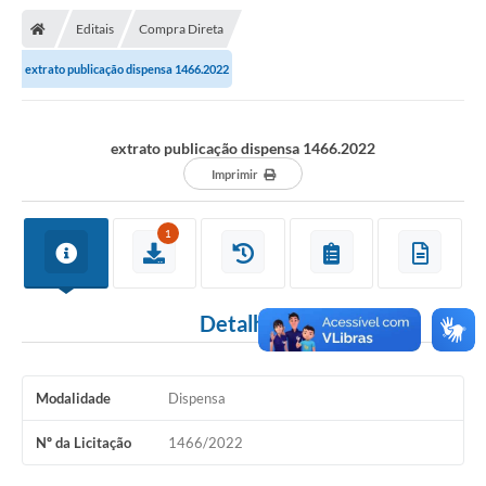
Nota Fiscal Gaúcha
Editais
Compra Direta
Ouvidoria
extrato publicação dispensa 1466.2022
e-sic
Editais e Publicações
extrato publicação dispensa 1466.2022
PLANO ANUAL DE CONTRATAÇÕES (PAC)
Imprimir
Contato
1
TCE/RS
Ordem de Serviços
Detalhes
Prestação de Contas
Serviços e Informações Online
Modalidade
Dispensa
Licitações
Nº da Licitação
1466/2022
Secretarias de Júlio de Castilhos