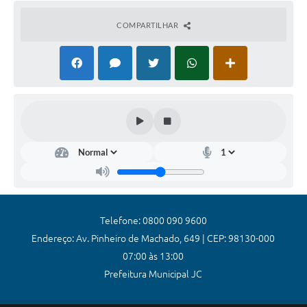
Coronavírus
COMPARTILHAR
Certidão Negativa
Alvará
Fiscalização
Modelos de Requerimentos
Relatórios Anuais – Ouvidoria
Passe Livre Estudantil
Ouvidoria
Telefone: 0800 090 9600
Galeria de Fotos
Endereço: Av. Pinheiro de Machado, 649 | CEP: 98130-000
07:00 às 13:00
Notícias
Prefeitura Municipal JC
Carta de Serviços