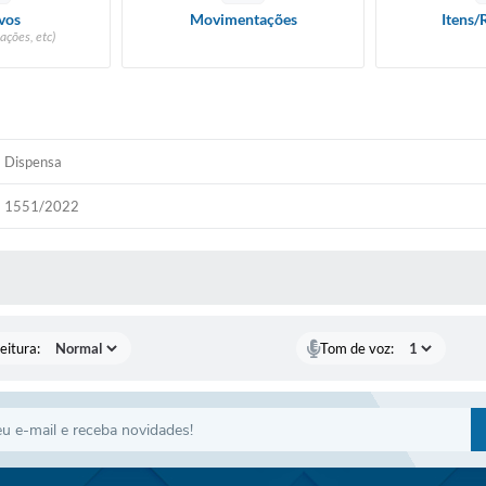
vos
Movimentações
Itens/
ações, etc)
Dispensa
1551/2022
 MÍDIAS
eitura:
Tom de voz: