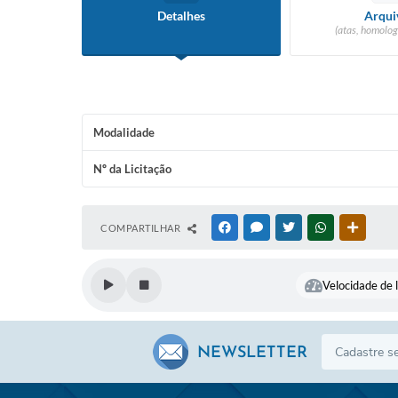
Detalhes
Arqui
(atas, homolog
Modalidade
Nº da Licitação
COMPARTILHAR
FACEBOOK
MESSENGER
TWITTER
WHATSAPP
OUTRAS
Velocidade de l
NEWSLETTER