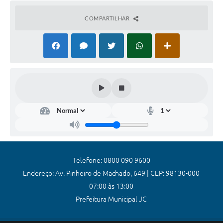
Coronavírus
COMPARTILHAR
Certidão Negativa
Alvará
Fiscalização
Modelos de Requerimentos
Relatórios Anuais – Ouvidoria
Passe Livre Estudantil
Ouvidoria
Telefone: 0800 090 9600
Galeria de Fotos
Endereço: Av. Pinheiro de Machado, 649 | CEP: 98130-000
07:00 às 13:00
Notícias
Prefeitura Municipal JC
Carta de Serviços