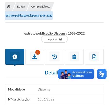
Nota Fiscal Gaúcha
Editais
Compra Direta
Ouvidoria
extrato publicação Dispensa 1556-2022
e-sic
Editais e Publicações
extrato publicação Dispensa 1556-2022
PLANO ANUAL DE CONTRATAÇÕES (PAC)
Imprimir
Contato
1
TCE/RS
Ordem de Serviços
Detalhes
Prestação de Contas
Serviços e Informações Online
Modalidade
Dispensa
Licitações
Nº da Licitação
1556/2022
Secretarias de Júlio de Castilhos