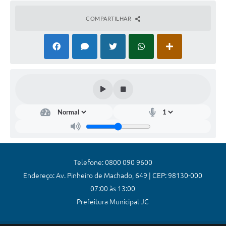
Coronavírus
COMPARTILHAR
Certidão Negativa
Alvará
Fiscalização
Modelos de Requerimentos
Relatórios Anuais – Ouvidoria
Passe Livre Estudantil
Ouvidoria
Telefone: 0800 090 9600
Galeria de Fotos
Endereço: Av. Pinheiro de Machado, 649 | CEP: 98130-000
07:00 às 13:00
Notícias
Prefeitura Municipal JC
Carta de Serviços