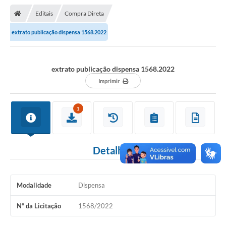
Nota Fiscal Gaúcha
Editais
Compra Direta
Ouvidoria
extrato publicação dispensa 1568.2022
e-sic
Editais e Publicações
extrato publicação dispensa 1568.2022
PLANO ANUAL DE CONTRATAÇÕES (PAC)
Imprimir
Contato
1
TCE/RS
Ordem de Serviços
Detalhes
Prestação de Contas
Serviços e Informações Online
Modalidade
Dispensa
Licitações
Nº da Licitação
1568/2022
Secretarias de Júlio de Castilhos