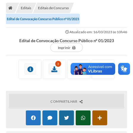
Nota Fiscal Gaúcha
Editais
Editais de Concurso
Ouvidoria
Edital de Convocação Concurso Público n° 01/2023
e-sic
Atualizado em: 16/03/2023 às 10h46
Editais e Publicações
Edital de Convocação Concurso Público n° 01/2023
PLANO ANUAL DE CONTRATAÇÕES (PAC)
Imprimir
Contato
2
TCE/RS
Ordem de Serviços
Prestação de Contas
COMPARTILHAR
Serviços e Informações Online
Licitações
Secretarias de Júlio de Castilhos