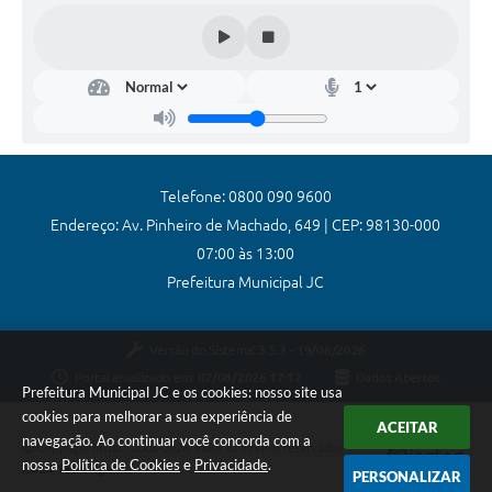
Coronavírus
Certidão Negativa
Alvará
Fiscalização
Telefone: 0800 090 9600
Modelos de Requerimentos
Endereço: Av. Pinheiro de Machado, 649 | CEP: 98130-000
Relatórios Anuais – Ouvidoria
07:00 às 13:00
Prefeitura Municipal JC
Passe Livre Estudantil
Ouvidoria
Versão do Sistema:
3.5.3 - 19/06/2026
Galeria de Fotos
Portal atualizado em:
07/08/2026 17:12
Dados Abertos
Prefeitura Municipal JC e os cookies: nosso site usa
cookies para melhorar a sua experiência de
Notícias
ACEITAR
navegação. Ao continuar você concorda com a
Copyright Instar - 2006-2026. Todos os direitos reservados -
Carta de Serviços
nossa
Política de Cookies
e
Privacidade
.
Instar Tecnologia
PERSONALIZAR