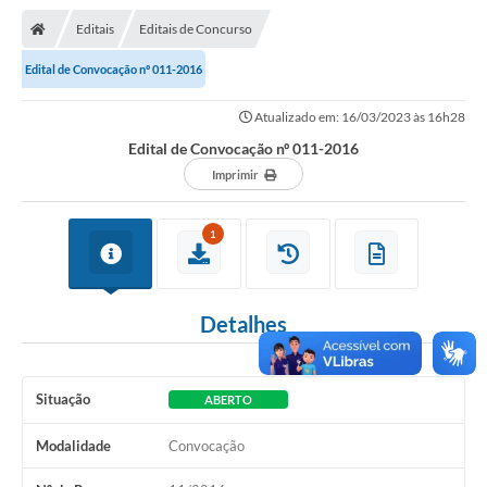
Nota Fiscal Gaúcha
Editais
Editais de Concurso
Ouvidoria
Edital de Convocação nº 011-2016
e-sic
Atualizado em: 16/03/2023 às 16h28
Editais e Publicações
Edital de Convocação nº 011-2016
PLANO ANUAL DE CONTRATAÇÕES (PAC)
Imprimir
Contato
1
TCE/RS
Ordem de Serviços
Detalhes
Prestação de Contas
Serviços e Informações Online
Situação
ABERTO
Licitações
Modalidade
Convocação
Secretarias de Júlio de Castilhos