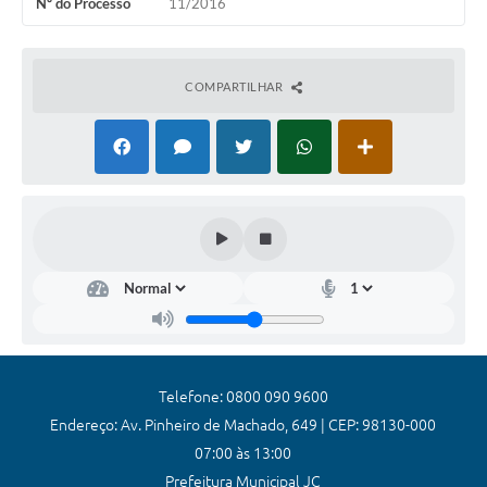
Nº do Processo
11/2016
Coronavírus
Certidão Negativa
COMPARTILHAR
Alvará
Fiscalização
Modelos de Requerimentos
Relatórios Anuais – Ouvidoria
Passe Livre Estudantil
Ouvidoria
Galeria de Fotos
Telefone: 0800 090 9600
Notícias
Endereço: Av. Pinheiro de Machado, 649 | CEP: 98130-000
07:00 às 13:00
Carta de Serviços
Prefeitura Municipal JC