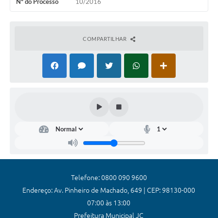
Nº do Processo
10/2016
Coronavírus
Certidão Negativa
COMPARTILHAR
Alvará
Fiscalização
Modelos de Requerimentos
Relatórios Anuais – Ouvidoria
Passe Livre Estudantil
Ouvidoria
Galeria de Fotos
Telefone: 0800 090 9600
Notícias
Endereço: Av. Pinheiro de Machado, 649 | CEP: 98130-000
07:00 às 13:00
Carta de Serviços
Prefeitura Municipal JC