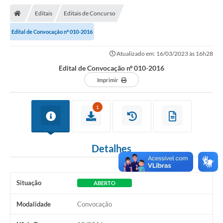
Nota Fiscal Gaúcha
Editais
Editais de Concurso
Ouvidoria
Edital de Convocação nº 010-2016
e-sic
Atualizado em: 16/03/2023 às 16h28
Editais e Publicações
Edital de Convocação nº 010-2016
PLANO ANUAL DE CONTRATAÇÕES (PAC)
Imprimir
Contato
1
TCE/RS
Ordem de Serviços
Detalhes
Prestação de Contas
Serviços e Informações Online
Situação
ABERTO
Licitações
Modalidade
Convocação
Secretarias de Júlio de Castilhos