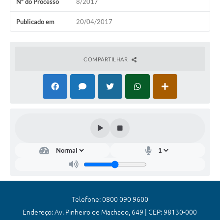
Nº do Processo
8/2017
Coronavírus
Publicado em
20/04/2017
Certidão Negativa
Alvará
COMPARTILHAR
Fiscalização
Modelos de Requerimentos
Relatórios Anuais – Ouvidoria
Passe Livre Estudantil
Ouvidoria
Galeria de Fotos
Notícias
Telefone: 0800 090 9600
Carta de Serviços
Endereço: Av. Pinheiro de Machado, 649 | CEP: 98130-000