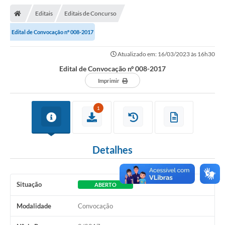
Nota Fiscal Gaúcha
Editais
Editais de Concurso
Ouvidoria
Edital de Convocação nº 008-2017
e-sic
Atualizado em: 16/03/2023 às 16h30
Editais e Publicações
Edital de Convocação nº 008-2017
PLANO ANUAL DE CONTRATAÇÕES (PAC)
Imprimir
Contato
1
TCE/RS
Ordem de Serviços
Detalhes
Prestação de Contas
Serviços e Informações Online
Situação
ABERTO
Licitações
Modalidade
Convocação
Secretarias de Júlio de Castilhos