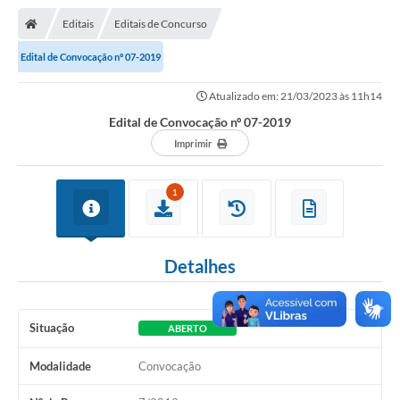
Nota Fiscal Gaúcha
Editais
Editais de Concurso
Ouvidoria
Edital de Convocação nº 07-2019
e-sic
Atualizado em: 21/03/2023 às 11h14
Editais e Publicações
Edital de Convocação nº 07-2019
PLANO ANUAL DE CONTRATAÇÕES (PAC)
Imprimir
Contato
1
TCE/RS
Ordem de Serviços
Detalhes
Prestação de Contas
Serviços e Informações Online
Situação
ABERTO
Licitações
Modalidade
Convocação
Secretarias de Júlio de Castilhos