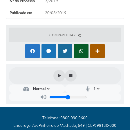
Nº do Processo
7/2019
Coronavírus
Publicado em
20/03/2019
Certidão Negativa
Alvará
COMPARTILHAR
Fiscalização
Modelos de Requerimentos
Relatórios Anuais – Ouvidoria
Passe Livre Estudantil
Ouvidoria
Galeria de Fotos
Notícias
Telefone: 0800 090 9600
Carta de Serviços
Endereço: Av. Pinheiro de Machado, 649 | CEP: 98130-000