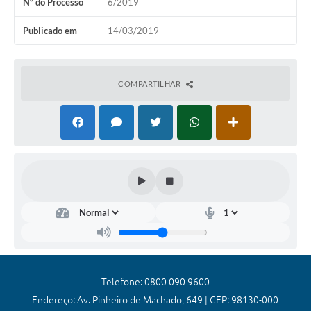
Nº do Processo
6/2019
Coronavírus
Publicado em
14/03/2019
Certidão Negativa
Alvará
COMPARTILHAR
Fiscalização
Modelos de Requerimentos
Relatórios Anuais – Ouvidoria
Passe Livre Estudantil
Ouvidoria
Galeria de Fotos
Notícias
Telefone: 0800 090 9600
Carta de Serviços
Endereço: Av. Pinheiro de Machado, 649 | CEP: 98130-000