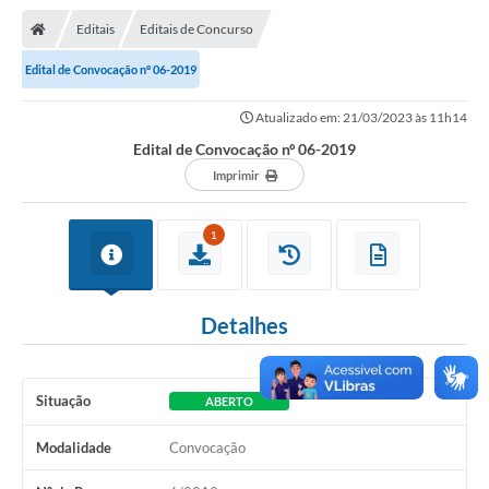
Nota Fiscal Gaúcha
Editais
Editais de Concurso
Ouvidoria
Edital de Convocação nº 06-2019
e-sic
Atualizado em: 21/03/2023 às 11h14
Editais e Publicações
Edital de Convocação nº 06-2019
PLANO ANUAL DE CONTRATAÇÕES (PAC)
Imprimir
Contato
1
TCE/RS
Ordem de Serviços
Detalhes
Prestação de Contas
Serviços e Informações Online
Situação
ABERTO
Licitações
Modalidade
Convocação
Secretarias de Júlio de Castilhos