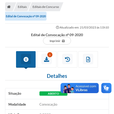
Nota Fiscal Gaúcha
Editais
Editais de Concurso
Ouvidoria
Edital de Convocação nº 09-2020
e-sic
Atualizado em: 21/03/2023 às 11h10
Editais e Publicações
Edital de Convocação nº 09-2020
PLANO ANUAL DE CONTRATAÇÕES (PAC)
Imprimir
Contato
1
TCE/RS
Ordem de Serviços
Detalhes
Prestação de Contas
Serviços e Informações Online
Situação
ABERTO
Licitações
Modalidade
Convocação
Secretarias de Júlio de Castilhos