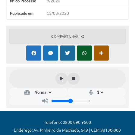
Nº do Processo
9/2020
Coronavírus
Publicado em
13/03/2020
Certidão Negativa
Alvará
COMPARTILHAR
Fiscalização
Modelos de Requerimentos
Relatórios Anuais – Ouvidoria
Passe Livre Estudantil
Ouvidoria
Galeria de Fotos
Notícias
Telefone: 0800 090 9600
Carta de Serviços
Endereço: Av. Pinheiro de Machado, 649 | CEP: 98130-000