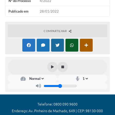
Nº do Processo
4/2022
Coronavírus
Publicado em
28/01/2022
Certidão Negativa
Alvará
COMPARTILHAR
Fiscalização
Modelos de Requerimentos
Relatórios Anuais – Ouvidoria
Passe Livre Estudantil
Ouvidoria
Galeria de Fotos
Notícias
Telefone: 0800 090 9600
Carta de Serviços
Endereço: Av. Pinheiro de Machado, 649 | CEP: 98130-000