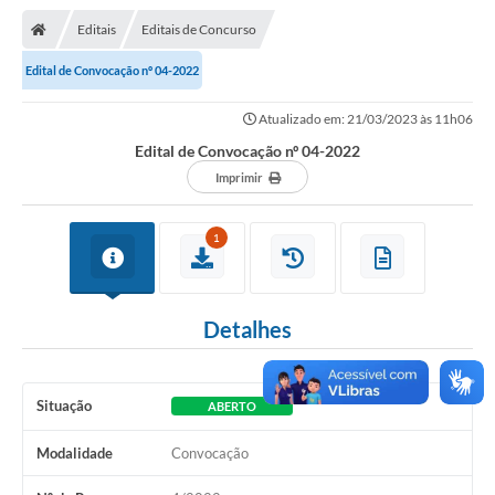
Nota Fiscal Gaúcha
Editais
Editais de Concurso
Ouvidoria
Edital de Convocação nº 04-2022
e-sic
Atualizado em: 21/03/2023 às 11h06
Editais e Publicações
Edital de Convocação nº 04-2022
PLANO ANUAL DE CONTRATAÇÕES (PAC)
Imprimir
Contato
1
TCE/RS
Ordem de Serviços
Detalhes
Prestação de Contas
Serviços e Informações Online
Situação
ABERTO
Licitações
Modalidade
Convocação
Secretarias de Júlio de Castilhos