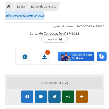
Nota Fiscal Gaúcha
Editais
Editais de Concurso
Ouvidoria
Edital de Convocação nº 27-2022
e-sic
Atualizado em: 16/03/2023 às 16h15
Editais e Publicações
Edital de Convocação nº 27-2022
PLANO ANUAL DE CONTRATAÇÕES (PAC)
Imprimir
Contato
1
TCE/RS
Ordem de Serviços
Prestação de Contas
COMPARTILHAR
Serviços e Informações Online
Licitações
Secretarias de Júlio de Castilhos