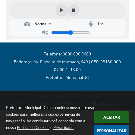
Coronavírus
Certidão Negativa
Alvará
Fiscalização
Telefone: 0800 090 9600
Modelos de Requerimentos
Endereço: Av. Pinheiro de Machado, 649 | CEP: 98130-000
Relatórios Anuais – Ouvidoria
07:00 às 13:00
Prefeitura Municipal JC
Passe Livre Estudantil
Ouvidoria
Versão do Sistema:
3.5.3 - 19/06/2026
Galeria de Fotos
Portal atualizado em:
07/08/2026 17:12
Dados Abertos
Prefeitura Municipal JC e os cookies: nosso site usa
cookies para melhorar a sua experiência de
Notícias
ACEITAR
navegação. Ao continuar você concorda com a
Copyright Instar - 2006-2026. Todos os direitos reservados -
Carta de Serviços
nossa
Política de Cookies
e
Privacidade
.
Instar Tecnologia
PERSONALIZAR