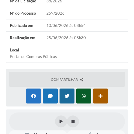
Nº da Licitação
38/2026
Coronavírus
Nº do Processo
259/2026
Certidão Negativa
Publicado em
10/06/2026 às 08h54
Alvará
Realização em
25/06/2026 às 08h30
Fiscalização
Local
Modelos de Requerimentos
Portal de Compras Públicas
Relatórios Anuais – Ouvidoria
Passe Livre Estudantil
COMPARTILHAR
Ouvidoria
Galeria de Fotos
Notícias
Carta de Serviços