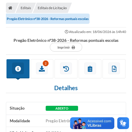
Nota Fiscal Gaúcha
Editais
Editais de Licitação
Ouvidoria
Pregão Eletrônico nº38-2026 - Reformas pontuais escolas
e-sic
Atualizado em: 18/06/2026 às 14h40
Editais e Publicações
Pregão Eletrônico nº38-2026 - Reformas pontuais escolas
PLANO ANUAL DE CONTRATAÇÕES (PAC)
Imprimir
Contato
2
TCE/RS
Ordem de Serviços
Detalhes
Prestação de Contas
Serviços e Informações Online
Situação
ABERTO
Licitações
Modalidade
Pregão Eletrônico
Secretarias de Júlio de Castilhos