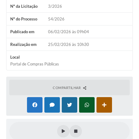
Nº da Licitação
3/2026
Coronavírus
Nº do Processo
54/2026
Certidão Negativa
Publicado em
06/02/2026 às 09h04
Alvará
Realização em
25/02/2026 às 10h30
Fiscalização
Local
Modelos de Requerimentos
Portal de Compras Públicas
Relatórios Anuais – Ouvidoria
Passe Livre Estudantil
COMPARTILHAR
Ouvidoria
Galeria de Fotos
Notícias
Carta de Serviços