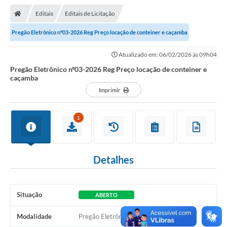
Nota Fiscal Gaúcha
Editais
Editais de Licitação
Ouvidoria
Pregão Eletrônico nº03-2026 Reg Preço locação de conteiner e caçamba
e-sic
Atualizado em: 06/02/2026 às 09h04
Editais e Publicações
Pregão Eletrônico nº03-2026 Reg Preço locação de conteiner e
caçamba
PLANO ANUAL DE CONTRATAÇÕES (PAC)
Imprimir
Contato
1
TCE/RS
Ordem de Serviços
Detalhes
Prestação de Contas
Serviços e Informações Online
Situação
ABERTO
Licitações
Modalidade
Pregão Eletrônico
Secretarias de Júlio de Castilhos