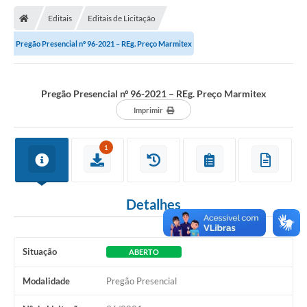
Nota Fiscal Gaúcha
Editais
Editais de Licitação
Ouvidoria
Pregão Presencial nº 96-2021 – REg. Preço Marmitex
e-sic
Editais e Publicações
Pregão Presencial nº 96-2021 – REg. Preço Marmitex
PLANO ANUAL DE CONTRATAÇÕES (PAC)
Imprimir
Contato
1
TCE/RS
Ordem de Serviços
Detalhes
Prestação de Contas
Serviços e Informações Online
Situação
ABERTO
Licitações
Modalidade
Pregão Presencial
Secretarias de Júlio de Castilhos