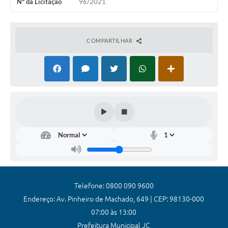
Nº da Licitação
96/2021
Coronavírus
Certidão Negativa
COMPARTILHAR
Alvará
Fiscalização
Modelos de Requerimentos
Relatórios Anuais – Ouvidoria
Passe Livre Estudantil
Ouvidoria
Galeria de Fotos
Telefone: 0800 090 9600
Notícias
Endereço: Av. Pinheiro de Machado, 649 | CEP: 98130-000
07:00 às 13:00
Carta de Serviços
Prefeitura Municipal JC