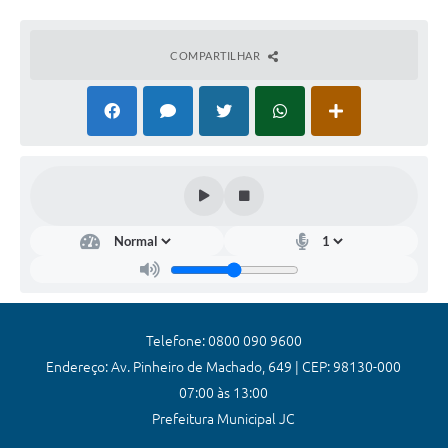
Coronavírus
COMPARTILHAR
Certidão Negativa
Alvará
Fiscalização
Modelos de Requerimentos
Relatórios Anuais – Ouvidoria
Passe Livre Estudantil
Ouvidoria
Galeria de Fotos
Telefone: 0800 090 9600
Endereço: Av. Pinheiro de Machado, 649 | CEP: 98130-000
Notícias
07:00 às 13:00
Carta de Serviços
Prefeitura Municipal JC