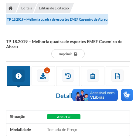
Nota Fiscal Gaúcha
Editais
Editais de Licitação
Ouvidoria
TP 18.2019 – Melhoria quadra de esportes EMEF Casemiro de Abreu
e-sic
Editais e Publicações
TP 18.2019 – Melhoria quadra de esportes EMEF Casemiro de
Abreu
PLANO ANUAL DE CONTRATAÇÕES (PAC)
Imprimir
Contato
1
TCE/RS
Ordem de Serviços
Detalhes
Prestação de Contas
Serviços e Informações Online
Situação
ABERTO
Licitações
Modalidade
Tomada de Preço
Secretarias de Júlio de Castilhos