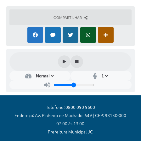
Coronavírus
COMPARTILHAR
Certidão Negativa
Alvará
Fiscalização
Modelos de Requerimentos
Relatórios Anuais – Ouvidoria
Passe Livre Estudantil
Ouvidoria
Galeria de Fotos
Telefone: 0800 090 9600
Endereço: Av. Pinheiro de Machado, 649 | CEP: 98130-000
Notícias
07:00 às 13:00
Carta de Serviços
Prefeitura Municipal JC