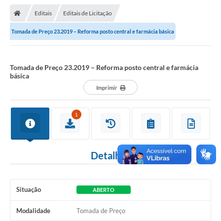
Nota Fiscal Gaúcha
Editais
Editais de Licitação
Ouvidoria
Tomada de Preço 23.2019 – Reforma posto central e farmácia básica
e-sic
Editais e Publicações
Tomada de Preço 23.2019 – Reforma posto central e farmácia
básica
PLANO ANUAL DE CONTRATAÇÕES (PAC)
Imprimir
Contato
1
TCE/RS
Ordem de Serviços
Detalhes
Prestação de Contas
Serviços e Informações Online
Situação
ABERTO
Licitações
Modalidade
Tomada de Preço
Secretarias de Júlio de Castilhos