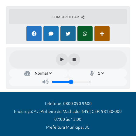
Coronavírus
COMPARTILHAR
Certidão Negativa
Alvará
Fiscalização
Modelos de Requerimentos
Relatórios Anuais – Ouvidoria
Passe Livre Estudantil
Ouvidoria
Galeria de Fotos
Telefone: 0800 090 9600
Endereço: Av. Pinheiro de Machado, 649 | CEP: 98130-000
Notícias
07:00 às 13:00
Carta de Serviços
Prefeitura Municipal JC