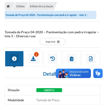
Nota Fiscal Gaúcha
Editais
Editais de Licitação
Ouvidoria
Tomada de Preço 04-2020 – Pavimentação com pedra irregular – lote 3 –
e-sic
Diversas ruas
Editais e Publicações
Tomada de Preço 04-2020 – Pavimentação com pedra irregular –
lote 3 – Diversas ruas
PLANO ANUAL DE CONTRATAÇÕES (PAC)
Imprimir
Contato
1
TCE/RS
Ordem de Serviços
Detalhes
Prestação de Contas
Serviços e Informações Online
Situação
ABERTO
Licitações
Modalidade
Tomada de Preço
Secretarias de Júlio de Castilhos