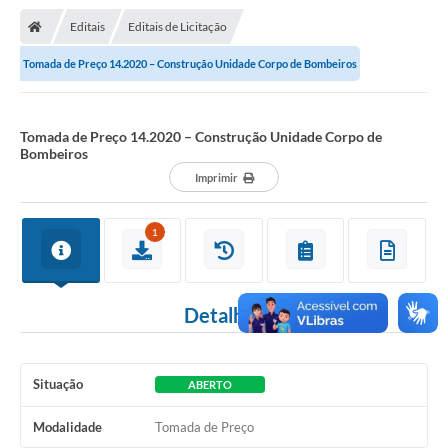
Nota Fiscal Gaúcha
Editais
Editais de Licitação
Ouvidoria
Tomada de Preço 14.2020 – Construção Unidade Corpo de Bombeiros
e-sic
Editais e Publicações
Tomada de Preço 14.2020 – Construção Unidade Corpo de
Bombeiros
PLANO ANUAL DE CONTRATAÇÕES (PAC)
Imprimir
Contato
1
TCE/RS
Ordem de Serviços
Detalhes
Prestação de Contas
Serviços e Informações Online
Situação
ABERTO
Licitações
Modalidade
Tomada de Preço
Secretarias de Júlio de Castilhos