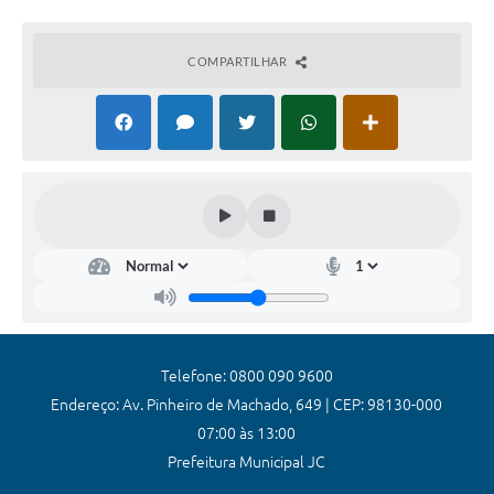
Coronavírus
COMPARTILHAR
Certidão Negativa
Alvará
Fiscalização
Modelos de Requerimentos
Relatórios Anuais – Ouvidoria
Passe Livre Estudantil
Ouvidoria
Galeria de Fotos
Telefone: 0800 090 9600
Endereço: Av. Pinheiro de Machado, 649 | CEP: 98130-000
Notícias
07:00 às 13:00
Carta de Serviços
Prefeitura Municipal JC