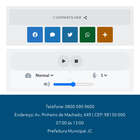
Coronavírus
COMPARTILHAR
Certidão Negativa
Alvará
Fiscalização
Modelos de Requerimentos
Relatórios Anuais – Ouvidoria
Passe Livre Estudantil
Ouvidoria
Galeria de Fotos
Telefone: 0800 090 9600
Endereço: Av. Pinheiro de Machado, 649 | CEP: 98130-000
Notícias
07:00 às 13:00
Carta de Serviços
Prefeitura Municipal JC