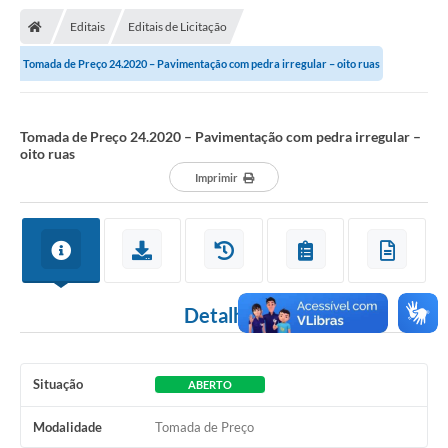
Nota Fiscal Gaúcha
Editais
Editais de Licitação
Ouvidoria
Tomada de Preço 24.2020 – Pavimentação com pedra irregular – oito ruas
e-sic
Editais e Publicações
Tomada de Preço 24.2020 – Pavimentação com pedra irregular –
oito ruas
PLANO ANUAL DE CONTRATAÇÕES (PAC)
Imprimir
Contato
TCE/RS
Ordem de Serviços
Detalhes
Prestação de Contas
Serviços e Informações Online
Situação
ABERTO
Licitações
Modalidade
Tomada de Preço
Secretarias de Júlio de Castilhos