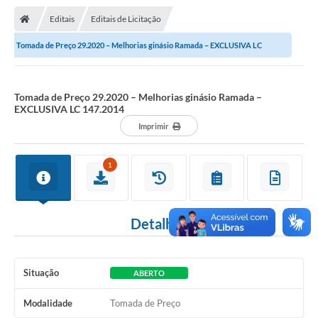
Nota Fiscal Gaúcha
Editais
Editais de Licitação
Ouvidoria
Tomada de Preço 29.2020 – Melhorias ginásio Ramada – EXCLUSIVA LC
e-sic
147.2014
Editais e Publicações
Tomada de Preço 29.2020 – Melhorias ginásio Ramada –
EXCLUSIVA LC 147.2014
PLANO ANUAL DE CONTRATAÇÕES (PAC)
Imprimir
Contato
1
TCE/RS
Ordem de Serviços
Detalhes
Prestação de Contas
Serviços e Informações Online
Situação
ABERTO
Licitações
Modalidade
Tomada de Preço
Secretarias de Júlio de Castilhos