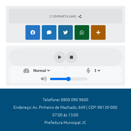
Coronavírus
COMPARTILHAR
Certidão Negativa
Alvará
Fiscalização
Modelos de Requerimentos
Relatórios Anuais – Ouvidoria
Passe Livre Estudantil
Ouvidoria
Galeria de Fotos
Telefone: 0800 090 9600
Endereço: Av. Pinheiro de Machado, 649 | CEP: 98130-000
Notícias
07:00 às 13:00
Carta de Serviços
Prefeitura Municipal JC