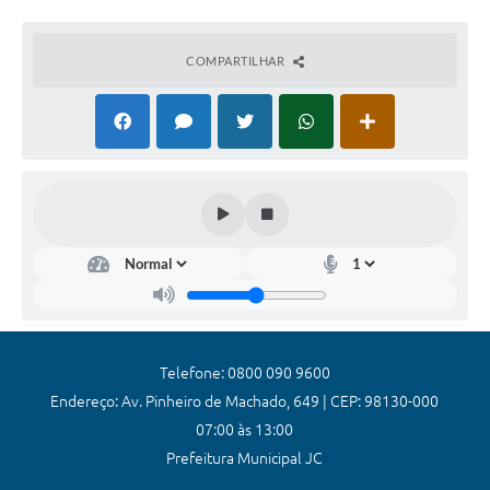
Coronavírus
COMPARTILHAR
Certidão Negativa
Alvará
Fiscalização
Modelos de Requerimentos
Relatórios Anuais – Ouvidoria
Passe Livre Estudantil
Ouvidoria
Galeria de Fotos
Telefone: 0800 090 9600
Endereço: Av. Pinheiro de Machado, 649 | CEP: 98130-000
Notícias
07:00 às 13:00
Carta de Serviços
Prefeitura Municipal JC