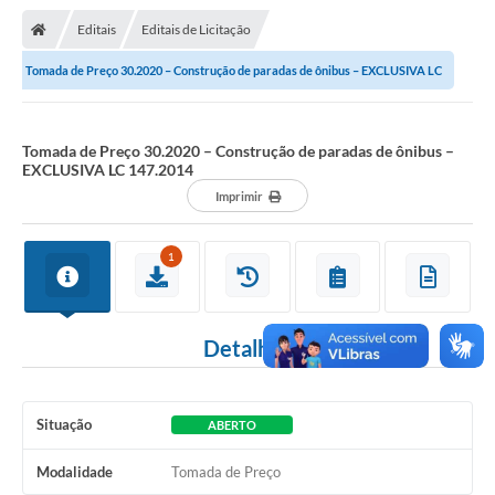
Nota Fiscal Gaúcha
Editais
Editais de Licitação
Ouvidoria
Tomada de Preço 30.2020 – Construção de paradas de ônibus – EXCLUSIVA LC
e-sic
147.2014
Editais e Publicações
Tomada de Preço 30.2020 – Construção de paradas de ônibus –
EXCLUSIVA LC 147.2014
PLANO ANUAL DE CONTRATAÇÕES (PAC)
Imprimir
Contato
1
TCE/RS
Ordem de Serviços
Detalhes
Prestação de Contas
Serviços e Informações Online
Situação
ABERTO
Licitações
Modalidade
Tomada de Preço
Secretarias de Júlio de Castilhos