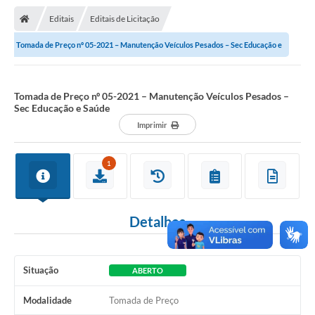
Nota Fiscal Gaúcha
Editais
Editais de Licitação
Ouvidoria
Tomada de Preço nº 05-2021 – Manutenção Veículos Pesados – Sec Educação e
e-sic
Saúde
Editais e Publicações
Tomada de Preço nº 05-2021 – Manutenção Veículos Pesados –
Sec Educação e Saúde
PLANO ANUAL DE CONTRATAÇÕES (PAC)
Imprimir
Contato
1
TCE/RS
Ordem de Serviços
Detalhes
Prestação de Contas
Serviços e Informações Online
Situação
ABERTO
Licitações
Modalidade
Tomada de Preço
Secretarias de Júlio de Castilhos