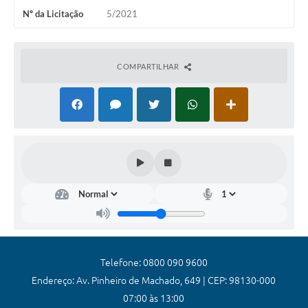
Nº da Licitação
5/2021
Coronavírus
Certidão Negativa
COMPARTILHAR
Alvará
Fiscalização
Modelos de Requerimentos
Relatórios Anuais – Ouvidoria
Passe Livre Estudantil
Ouvidoria
Galeria de Fotos
Notícias
Telefone: 0800 090 9600
Endereço: Av. Pinheiro de Machado, 649 | CEP: 98130-000
Carta de Serviços
07:00 às 13:00