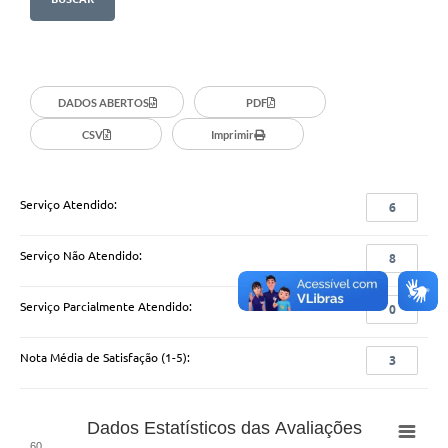
Coronavírus
Certidão Negativa
DADOS ABERTOS
PDF
Alvará
CSV
Imprimir
Fiscalização
Modelos de Requerimentos
Serviço Atendido:
6
Relatórios Anuais – Ouvidoria
Serviço Não Atendido:
8
Passe Livre Estudantil
Ouvidoria
Serviço Parcialmente Atendido:
0
Galeria de Fotos
Nota Média de Satisfação (1-5):
3
Notícias
Carta de Serviços
Dados Estatísticos das Avaliações
60