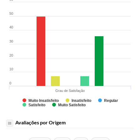
Arquivos para Download
50
Audiências Públicas
Contratos
40
Secretarias
30
Contas Públicas
20
Legislação
10
Links
0
Grau de Satisfação
Muito Insatisfeito
Insatisfeito
Regular
Satisfeito
Muito Satisfeito
Avaliações por Origem