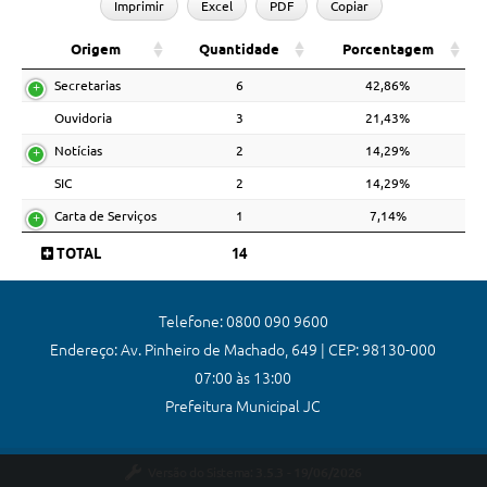
Imprimir
Excel
PDF
Copiar
Origem
Quantidade
Porcentagem
Secretarias
6
42,86%
Ouvidoria
3
21,43%
Notícias
2
14,29%
SIC
2
14,29%
Carta de Serviços
1
7,14%
TOTAL
14
Telefone: 0800 090 9600
Endereço: Av. Pinheiro de Machado, 649 | CEP: 98130-000
07:00 às 13:00
Prefeitura Municipal JC
Versão do Sistema:
3.5.3 - 19/06/2026