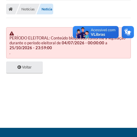
Nota Fiscal Gaúcha
Notícias
Notícia
Ouvidoria
e-sic
Editais e Publicações
PERÍODO ELEITORAL: Conteúdo bloqueado conforme a legislação
durante o período eleitoral de
04/07/2026 - 00:00:00
a
25/10/2026 - 23:59:00
PLANO ANUAL DE CONTRATAÇÕES (PAC)
.
Contato
Voltar
TCE/RS
Ordem de Serviços
Prestação de Contas
Serviços e Informações Online
Licitações
Secretarias de Júlio de Castilhos