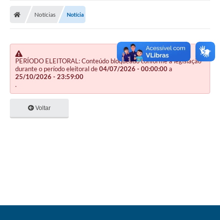
Nota Fiscal Gaúcha
Notícias
Notícia
Ouvidoria
e-sic
Editais e Publicações
PERÍODO ELEITORAL: Conteúdo bloqueado conforme a legislação
durante o período eleitoral de
04/07/2026 - 00:00:00
a
25/10/2026 - 23:59:00
PLANO ANUAL DE CONTRATAÇÕES (PAC)
.
Contato
Voltar
TCE/RS
Ordem de Serviços
Prestação de Contas
Serviços e Informações Online
Licitações
Secretarias de Júlio de Castilhos