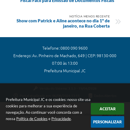
Fiscal Fácil para Emissão de Documentos Fiscais
NOTÍCIA MENOS RECENTE
Show com Patrick e Aline acontece no dia 1º de
janeiro, na Rua Coberta
Telefone: 0800 090 9600
Endereço: Av. Pinheiro de Machado, 649 | CEP: 98130-000
07:00 às 13:00
Prefeitura Municipal JC
Versão do Sistema:
3.5.3 - 19/06/2026
Portal atualizado em:
06/08/2026 13:15
Dados Abertos
Prefeitura Municipal JC e os cookies: nosso site usa
cookies para melhorar a sua experiência de
ACEITAR
navegação. Ao continuar você concorda com a
Copyright Instar - 2006-2026. Todos os direitos reservados -
nossa
Política de Cookies
e
Privacidade
.
Instar Tecnologia
PERSONALIZAR