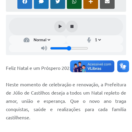
Coronavírus
Certidão Negativa
Alvará
Fiscalização
Modelos de Requerimentos
Relatórios Anuais – Ouvidoria
Feliz Natal e um Próspero 2025!
Passe Livre Estudantil
Neste momento de celebração e renovação, a Prefeitura
Ouvidoria
de Júlio de Castilhos deseja a todos um Natal repleto de
Galeria de Fotos
amor, união e esperança. Que o novo ano traga
conquistas, saúde e realizações para cada família
Notícias
castilhense.
Carta de Serviços