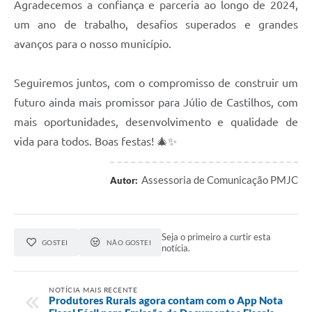
Agradecemos a confiança e parceria ao longo de 2024,
Arquivos para Download
um ano de trabalho, desafios superados e grandes
Audiências Públicas
avanços para o nosso município.
Contratos
Seguiremos juntos, com o compromisso de construir um
Secretarias
futuro ainda mais promissor para Júlio de Castilhos, com
Contas Públicas
mais oportunidades, desenvolvimento e qualidade de
vida para todos. Boas festas! 🎄✨
Legislação
Links
Assessoria de Comunicação PMJC
Autor:
Seja o primeiro a curtir esta
GOSTEI
NÃO GOSTEI
notícia.
NOTÍCIA MAIS RECENTE
Produtores Rurais agora contam com o App Nota