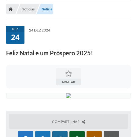
Nota Fiscal Gaúcha
Notícias
Notícia
Ouvidoria
e-sic
DEZ
24 DEZ 2024
24
Editais e Publicações
PLANO ANUAL DE CONTRATAÇÕES (PAC)
Feliz Natal e um Próspero 2025!
Contato
TCE/RS
AVALIAR
Ordem de Serviços
Prestação de Contas
Serviços e Informações Online
Licitações
COMPARTILHAR
Secretarias de Júlio de Castilhos