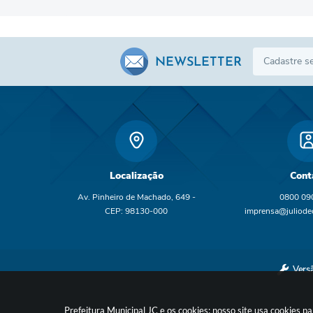
NEWSLETTER
Localização
Cont
Av. Pinheiro de Machado, 649 -
0800 09
CEP: 98130-000
imprensa@juliodec
br
Vers
Prefeitura Municipal JC e os cookies: nosso site usa cookies 