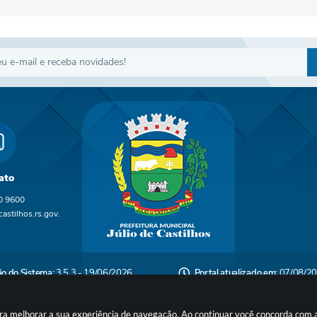
ato
0 9600
astilhos.rs.gov.
ão do Sistema:
3.5.3 - 19/06/2026
Portal atualizado em:
07/08/20
para melhorar a sua experiência de navegação. Ao continuar você concorda com