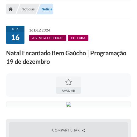
Nota Fiscal Gaúcha
Notícias
Notícia
Ouvidoria
e-sic
DEZ
16 DEZ 2024
16
Editais e Publicações
AGENDA CULTURAL
CULTURA
PLANO ANUAL DE CONTRATAÇÕES (PAC)
Natal Encantado Bem Gaúcho | Programação
19 de dezembro
Contato
TCE/RS
Ordem de Serviços
AVALIAR
Prestação de Contas
Serviços e Informações Online
Licitações
COMPARTILHAR
Secretarias de Júlio de Castilhos