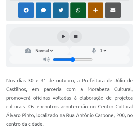
Coronavírus
Certidão Negativa
Alvará
Fiscalização
Modelos de Requerimentos
Relatórios Anuais – Ouvidoria
Nos dias 30 e 31 de outubro, a Prefeitura de Júlio de
Passe Livre Estudantil
Castilhos, em parceria com a Morabeza Cultural,
Ouvidoria
promoverá oficinas voltadas à elaboração de projetos
Galeria de Fotos
culturais. Os encontros acontecerão no Centro Cultural
Álvaro Pinto, localizado na Rua Antônio Carbone, 200, no
Notícias
centro da cidade.
Carta de Serviços