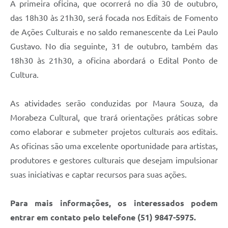
A primeira oficina, que ocorrerá no dia 30 de outubro,
Arquivos para Download
das 18h30 às 21h30, será focada nos Editais de Fomento
Audiências Públicas
de Ações Culturais e no saldo remanescente da Lei Paulo
Contratos
Gustavo. No dia seguinte, 31 de outubro, também das
18h30 às 21h30, a oficina abordará o Edital Ponto de
Secretarias
Cultura.
Contas Públicas
As atividades serão conduzidas por Maura Souza, da
Legislação
Morabeza Cultural, que trará orientações práticas sobre
Links
como elaborar e submeter projetos culturais aos editais.
As oficinas são uma excelente oportunidade para artistas,
produtores e gestores culturais que desejam impulsionar
suas iniciativas e captar recursos para suas ações.
Para mais informações, os interessados podem
entrar em contato pelo telefone (51) 9847-5975.