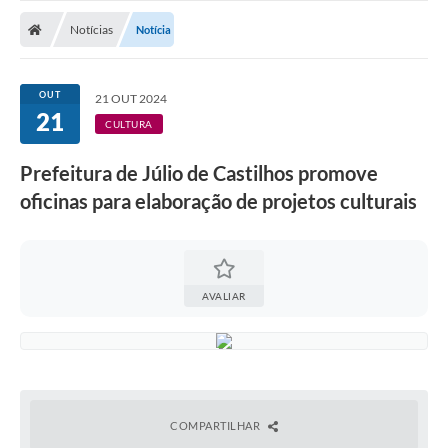
Nota Fiscal Gaúcha
Notícias
Notícia
Ouvidoria
e-sic
OUT
21 OUT 2024
21
Editais e Publicações
CULTURA
PLANO ANUAL DE CONTRATAÇÕES (PAC)
Prefeitura de Júlio de Castilhos promove
oficinas para elaboração de projetos culturais
Contato
TCE/RS
Ordem de Serviços
AVALIAR
Prestação de Contas
Serviços e Informações Online
Licitações
COMPARTILHAR
Secretarias de Júlio de Castilhos