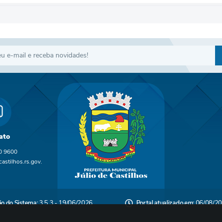
ato
0 9600
astilhos.rs.gov.
ão do Sistema:
3.5.3 - 19/06/2026
Portal atualizado em:
06/08/20