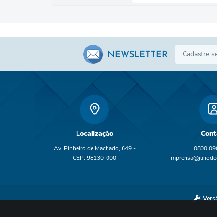
NEWSLETTER
Localização
Cont
Av. Pinheiro de Machado, 649 -
0800 09
CEP: 98130-000
imprensa@juliodec
br
Vers