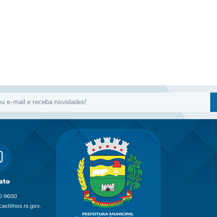
ato
0 9600
astilhos.rs.gov.