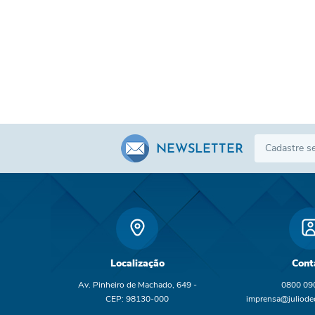
NEWSLETTER
Localização
Cont
Av. Pinheiro de Machado, 649 -
0800 09
CEP: 98130-000
imprensa@juliodec
br