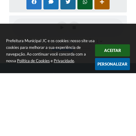
Prefeitura Municipal JC e os cookies: nosso site usa
cookies para melhorar a sua experiência de
ACEITAR
navegação. Ao continuar você concorda com a
nossa
Política de Cookies
e
Privacidade
.
PERSONALIZAR
Telefone: 0800 090 9600
Endereço: Av. Pinheiro de Machado, 649 | CEP: 98130-000
07:00 às 13:00
Prefeitura Municipal JC
Versão do Sistema:
3.5.3 - 19/06/2026
Portal atualizado em:
06/08/2026 13:15
Dados Abertos