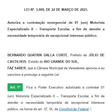
Coronavírus
LEI Nº. 3.889, DE 22 DE MARÇO DE 2023.
Certidão Negativa
Autoriza a contratação emergencial de 01 (um) Motorista
Alvará
Especializado II – Transporte Escolar, a fim de atender a
necessidade temporária de excepcional interesse público.
Fiscalização
Modelos de Requerimentos
BERNARDO QUATRIN DALLA CORTE
, Prefeito de
JÚLIO DE
Relatórios Anuais – Ouvidoria
CASTILHOS
, Estado do
RIO GRANDE DO SUL,
Passe Livre Estudantil
FAZ SABER
, que a Câmara Municipal de Vereadores aprovou e eu
sanciono e promulgo a seguinte Lei:
Ouvidoria
Galeria de Fotos
Art. 1º
Fica o Poder Executivo autorizado a contratar 01
Notícias
(um) Motorista Especializado II – Transporte Escolar, a fim de
atender a necessidade temporária de excepcional interesse
Carta de Serviços
público, na forma do art. 37, IX, da
Constituição Federal
.