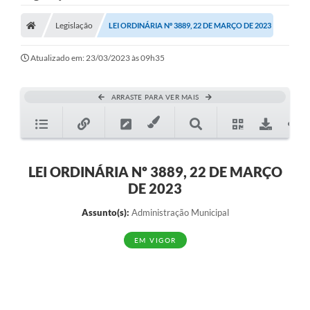
Nota Fiscal Gaúcha
Legislação
LEI ORDINÁRIA Nº 3889, 22 DE MARÇO DE 2023
Ouvidoria
e-sic
Atualizado em: 23/03/2023 às 09h35
Editais e Publicações
ARRASTE PARA VER MAIS
PLANO ANUAL DE CONTRATAÇÕES (PAC)
Contato
TCE/RS
LEI ORDINÁRIA Nº 3889, 22 DE MARÇO
DE 2023
Ordem de Serviços
Assunto(s):
Administração Municipal
Prestação de Contas
EM VIGOR
Serviços e Informações Online
Licitações
Secretarias de Júlio de Castilhos