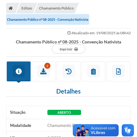
Nota Fiscal Gaúcha
Editais
Chamamento Público
Ouvidoria
Chamamento Público nº 08-2025 - Convenção Nativista
e-sic
Atualizado em: 19/08/2025 às 08h42
Editais e Publicações
Chamamento Público nº 08-2025 - Convenção Nativista
PLANO ANUAL DE CONTRATAÇÕES (PAC)
Imprimir
Contato
1
TCE/RS
Ordem de Serviços
Detalhes
Prestação de Contas
Serviços e Informações Online
Situação
ABERTO
Licitações
Modalidade
Chamamento Público
Secretarias de Júlio de Castilhos