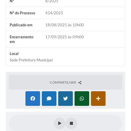
Nº
8/2025
Coronavírus
Nº do Processo
414/2025
Certidão Negativa
Publicado em
18/08/2025 às 10h00
Alvará
Encerramento
17/09/2025 às 09h00
em
Fiscalização
Local
Modelos de Requerimentos
Sede Prefeitura Municipal
Relatórios Anuais – Ouvidoria
Passe Livre Estudantil
COMPARTILHAR
Ouvidoria
Galeria de Fotos
Notícias
Carta de Serviços