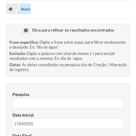
Nota Fiscal Gaúcha
Busca
Ouvidoria
e-sic
Dica para refinar os resultados encontrados
Editais e Publicações
Frase específica:
Digite a frase entre aspas para filtrar exatamente
o desejado. Ex: "dia da água".
PLANO ANUAL DE CONTRATAÇÕES (PAC)
Exclusão:
Digite a palavra com sinal de menos (-) para excluir
resultados com a mesma. Ex: dia da -agua.
Contato
Datas:
As datas consultadas na pesquisa são de Criação / Alteração
do registro.
TCE/RS
Ordem de Serviços
Pesquisa
Prestação de Contas
Serviços e Informações Online
Data Inicial
Licitações
Secretarias de Júlio de Castilhos
Data Final