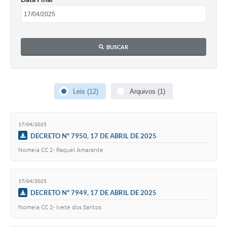
Coronavírus
Certidão Negativa
BUSCAR
Alvará
Fiscalização
Leis (12)
Arquivos (1)
Modelos de Requerimentos
Relatórios Anuais – Ouvidoria
17/04/2025
Passe Livre Estudantil
DECRETO Nº 7950, 17 DE ABRIL DE 2025
Nomeia CC 2- Raquel Amarante
Ouvidoria
Galeria de Fotos
17/04/2025
DECRETO Nº 7949, 17 DE ABRIL DE 2025
Notícias
Nomeia CC 2- Ivete dos Santos
Carta de Serviços